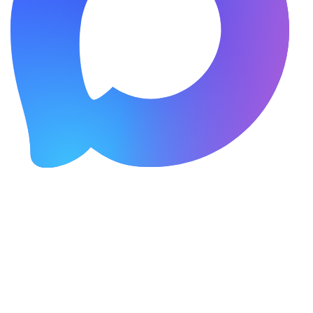
Наименование: ООО «СТРОЙ ЛЮКС»
ИНН: 5031155684
КПП: 503101001
ОГРН: 1245000039954
Расчётный счёт: 40702810940000107293
Наименование: ПАО Сбербанк
БИК: 044525225
Корсчёт: 30101810400000000225
ИНН: 7707083893