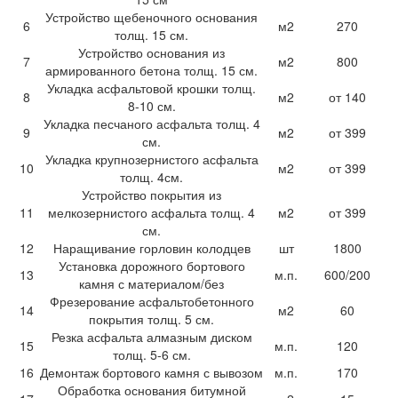
Устройство щебеночного основания
6
м2
270
толщ. 15 см.
Устройство основания из
7
м2
800
армированного бетона толщ. 15 см.
Укладка асфальтовой крошки толщ.
8
м2
от 140
8-10 см.
Укладка песчаного асфальта толщ. 4
9
м2
от 399
см.
Укладка крупнозернистого асфальта
10
м2
от 399
толщ. 4см.
Устройство покрытия из
11
мелкозернистого асфальта толщ. 4
м2
от 399
см.
12
Наращивание горловин колодцев
шт
1800
Установка дорожного бортового
13
м.п.
600/200
камня с материалом/без
Фрезерование асфальтобетонного
14
м2
60
покрытия толщ. 5 см.
Резка асфальта алмазным диском
15
м.п.
120
толщ. 5-6 см.
16
Демонтаж бортового камня с вывозом
м.п.
170
Обработка основания битумной